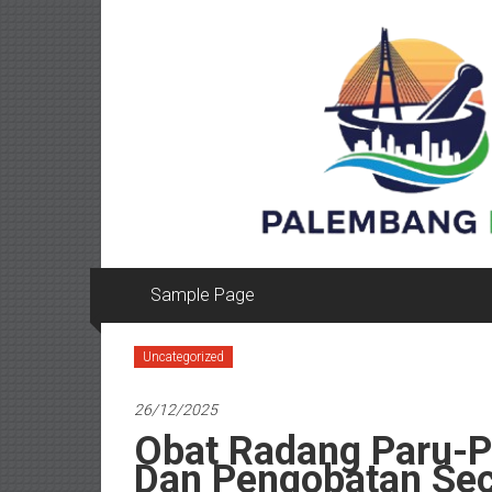
Lompat
ke
konten
Sample Page
Uncategorized
26/12/2025
Obat Radang Paru-Pa
Dan Pengobatan Sec