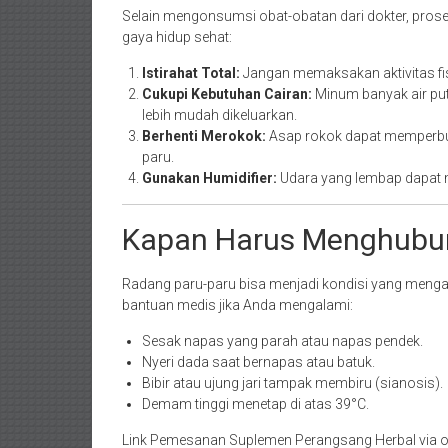
Selain mengonsumsi obat-obatan dari dokter, pro
gaya hidup sehat:
Istirahat Total:
Jangan memaksakan aktivitas fis
Cukupi Kebutuhan Cairan:
Minum banyak air put
lebih mudah dikeluarkan.
Berhenti Merokok:
Asap rokok dapat memperbu
paru.
Gunakan Humidifier:
Udara yang lembap dapat 
Kapan Harus Menghubun
Radang paru-paru bisa menjadi kondisi yang menganc
bantuan medis jika Anda mengalami:
Sesak napas yang parah atau napas pendek.
Nyeri dada saat bernapas atau batuk.
Bibir atau ujung jari tampak membiru (sianosis).
Demam tinggi menetap di atas 39°C.
Link Pemesanan Suplemen Perangsang Herbal via o