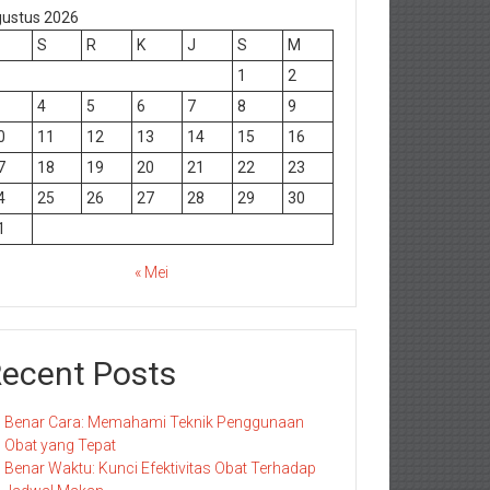
ustus 2026
S
R
K
J
S
M
1
2
4
5
6
7
8
9
0
11
12
13
14
15
16
7
18
19
20
21
22
23
4
25
26
27
28
29
30
1
« Mei
ecent Posts
Benar Cara: Memahami Teknik Penggunaan
Obat yang Tepat
Benar Waktu: Kunci Efektivitas Obat Terhadap