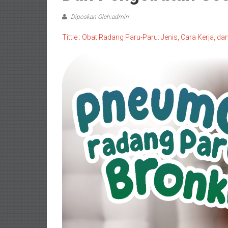
Diposkan Oleh:admin
Tittle : Obat Radang Paru-Paru: Jenis, Cara Kerja, 