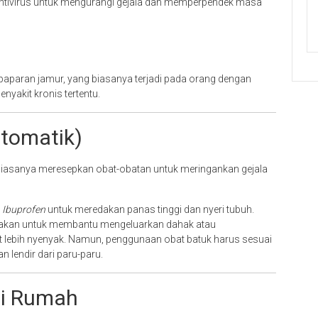
 antivirus untuk mengurangi gejala dan memperpendek masa
h paparan jamur, yang biasanya terjadi pada orang dengan
nyakit kronis tertentu.
mtomatik)
biasanya meresepkan obat-obatan untuk meringankan gejala
u
Ibuprofen
untuk meredakan panas tinggi dan nyeri tubuh.
akan untuk membantu mengeluarkan dahak atau
t lebih nyenyak. Namun, penggunaan obat batuk harus sesuai
 lendir dari paru-paru.
di Rumah