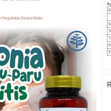
Ag
S
dan Pengobatan Secara Medis
3
1
1
2
3
R