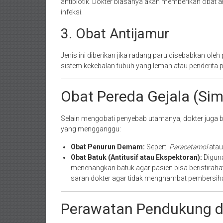
antibiotik. Dokter biasanya akan memberikan obat
infeksi.
3. Obat Antijamur
Jenis ini diberikan jika radang paru disebabkan ole
sistem kekebalan tubuh yang lemah atau penderita pe
Obat Pereda Gejala (Si
Selain mengobati penyebab utamanya, dokter juga 
yang mengganggu:
Obat Penurun Demam:
Seperti
Paracetamol
ata
Obat Batuk (Antitusif atau Ekspektoran):
Digun
menenangkan batuk agar pasien bisa beristiraha
saran dokter agar tidak menghambat pembersihan
Perawatan Pendukung 