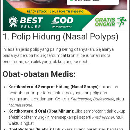
1. Polip Hidung (Nasal Polyps)
Ini adalah jenis polip yang paling sering ditanyakan. Gejalanya
biasanya berupa hidung tersumbat kronis, penurunan indra
penciuman, dan pilek yang tak kunjung sembuh.
Obat-obatan Medis:
Kortikosteroid Semprot Hidung (Nasal Sprays):
Ini adalah
pengobatan lini pertama untuk menyusutkan polip dan
mengurangi peradangan. Contoh:
Fluticasone
,
Budesonide
, atau
Mometasone
.
Kortikosteroid Oral (Obat Minum):
Jika semprotan tidak cukup
efektif, dokter mungkin meresepkan pil seperti
Prednisone
untuk
waktu singkat.
Obat Biologis (Injeksi):
Untuk kasus yang parah atau berulang,