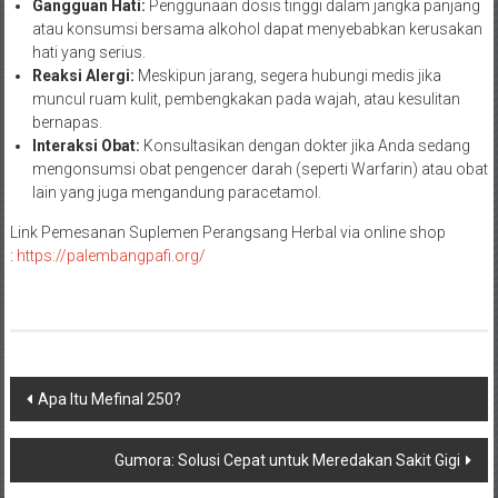
Gangguan Hati:
Penggunaan dosis tinggi dalam jangka panjang
atau konsumsi bersama alkohol dapat menyebabkan kerusakan
hati yang serius.
Reaksi Alergi:
Meskipun jarang, segera hubungi medis jika
muncul ruam kulit, pembengkakan pada wajah, atau kesulitan
bernapas.
Interaksi Obat:
Konsultasikan dengan dokter jika Anda sedang
mengonsumsi obat pengencer darah (seperti Warfarin) atau obat
lain yang juga mengandung paracetamol.
Link Pemesanan Suplemen Perangsang Herbal via online shop
:
https://palembangpafi.org/
Navigasi
Apa Itu Mefinal 250?
pos
Gumora: Solusi Cepat untuk Meredakan Sakit Gigi