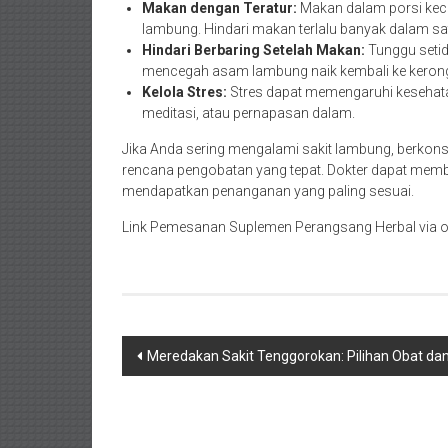
Makan dengan Teratur:
Makan dalam porsi keci
lambung. Hindari makan terlalu banyak dalam sa
Hindari Berbaring Setelah Makan:
Tunggu setid
mencegah asam lambung naik kembali ke keron
Kelola Stres:
Stres dapat memengaruhi kesehatan
meditasi, atau pernapasan dalam.
Jika Anda sering mengalami sakit lambung, berkon
rencana pengobatan yang tepat. Dokter dapat me
mendapatkan penanganan yang paling sesuai.
Link Pemesanan Suplemen Perangsang Herbal via o
Navigasi
Meredakan Sakit Tenggorokan: Pilihan Obat da
pos