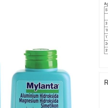
Ag
S
3
1
1
2
3
R