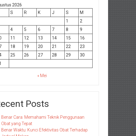
ustus 2026
S
R
K
J
S
M
1
2
4
5
6
7
8
9
0
11
12
13
14
15
16
7
18
19
20
21
22
23
4
25
26
27
28
29
30
1
« Mei
ecent Posts
Benar Cara: Memahami Teknik Penggunaan
Obat yang Tepat
Benar Waktu: Kunci Efektivitas Obat Terhadap