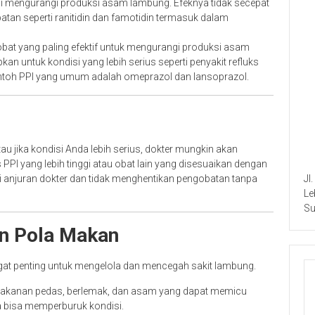
ni mengurangi produksi asam lambung. Efeknya tidak secepat
obatan seperti ranitidin dan famotidin termasuk dalam
bat yang paling efektif untuk mengurangi produksi asam
pkan untuk kondisi yang lebih serius seperti penyakit refluks
ntoh PPI yang umum adalah omeprazol dan lansoprazol.
u jika kondisi Anda lebih serius, dokter mungkin akan
 PPI yang lebih tinggi atau obat lain yang disesuaikan dengan
uti anjuran dokter dan tidak menghentikan pengobatan tanpa
Jl
Le
Su
n Pola Makan
gat penting untuk mengelola dan mencegah sakit lambung.
akanan pedas, berlemak, dan asam yang dapat memicu
ga bisa memperburuk kondisi.