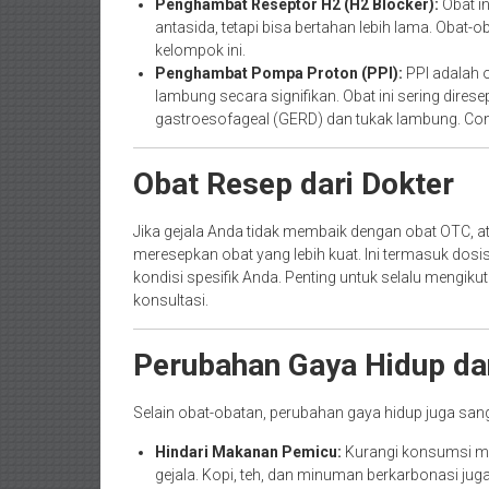
Penghambat Reseptor H2 (H2 Blocker):
Obat i
antasida, tetapi bisa bertahan lebih lama. Obat-
kelompok ini.
Penghambat Pompa Proton (PPI):
PPI adalah o
lambung secara signifikan. Obat ini sering direse
gastroesofageal (GERD) dan tukak lambung. Co
Obat Resep dari Dokter
Jika gejala Anda tidak membaik dengan obat OTC, ata
meresepkan obat yang lebih kuat. Ini termasuk dosis
kondisi spesifik Anda. Penting untuk selalu mengik
konsultasi.
Perubahan Gaya Hidup da
Selain obat-obatan, perubahan gaya hidup juga san
Hindari Makanan Pemicu:
Kurangi konsumsi m
gejala. Kopi, teh, dan minuman berkarbonasi ju