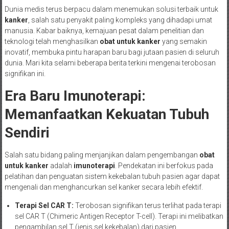
Dunia medis terus berpacu dalam menemukan solusi terbaik untuk
kanker
, salah satu penyakit paling kompleks yang dihadapi umat
manusia. Kabar baiknya, kemajuan pesat dalam penelitian dan
teknologi telah menghasilkan
obat untuk kanker
yang semakin
inovatif, membuka pintu harapan baru bagi jutaan pasien di seluruh
dunia. Mari kita selami beberapa berita terkini mengenai terobosan
signifikan ini.
Era Baru Imunoterapi:
Memanfaatkan Kekuatan Tubuh
Sendiri
Salah satu bidang paling menjanjikan dalam pengembangan
obat
untuk kanker
adalah
imunoterapi
. Pendekatan ini berfokus pada
pelatihan dan penguatan sistem kekebalan tubuh pasien agar dapat
mengenali dan menghancurkan sel kanker secara lebih efektif.
Terapi Sel CAR T:
Terobosan signifikan terus terlihat pada terapi
sel CAR T (Chimeric Antigen Receptor T-cell). Terapi ini melibatkan
pengambilan sel T (jenis sel kekebalan) dari pasien,