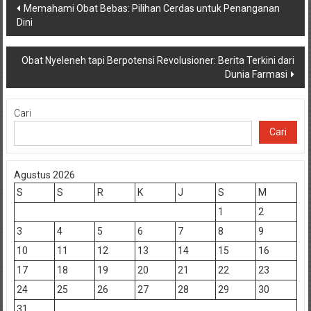
Navigasi
Memahami Obat Bebas: Pilihan Cerdas untuk Penanganan
Dini
pos
Obat Nyeleneh tapi Berpotensi Revolusioner: Berita Terkini dari
Dunia Farmasi
Cari
Cari
Agustus 2026
S
S
R
K
J
S
M
1
2
3
4
5
6
7
8
9
10
11
12
13
14
15
16
17
18
19
20
21
22
23
24
25
26
27
28
29
30
31