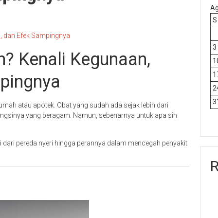
Ag
S
is, dan Efek Sampingnya
3
n? Kenali Kegunaan,
1
1
mpingnya
2
3
rumah atau apotek. Obat yang sudah ada sejak lebih dari
a fungsinya yang beragam. Namun, sebenarnya untuk apa sih
lai dari pereda nyeri hingga perannya dalam mencegah penyakit
R