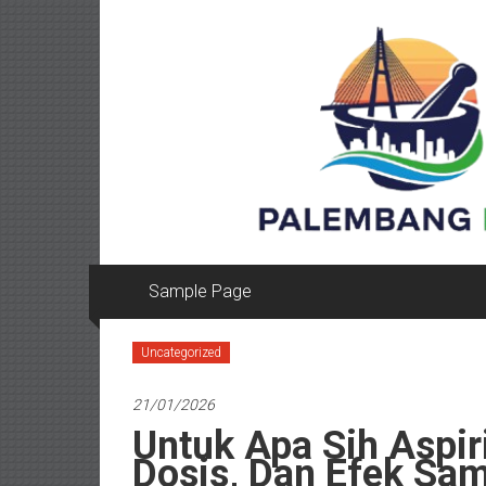
Lompat
ke
konten
Sample Page
Uncategorized
21/01/2026
Untuk Apa Sih Aspir
Dosis, Dan Efek Sa