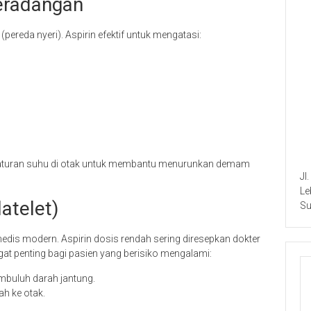
eradangan
ereda nyeri). Aspirin efektif untuk mengatasi:
pengaturan suhu di otak untuk membantu menurunkan demam
Jl
Le
atelet)
Su
 medis modern. Aspirin dosis rendah sering diresepkan dokter
angat penting bagi pasien yang berisiko mengalami:
uluh darah jantung.
h ke otak.