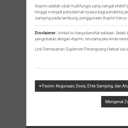
Aspirin adalah obat multifungsi yang sangat efektif 
hingga menjadi penyelamat nyawa bagi penderita ja
samping pada lambung, penggunaan Aspirin harus te
Disclaimer:
Artikel ini hanya bersifat edukasi. Sela
pengobatan dengan Aspirin, terutama jika Anda memili
Link Pemesanan Suplemen Perangsang Herbal via o
Navigasi
Pavirin: Kegunaan, Dosis, Efek Samping, dan At
pos
Mengenal Za