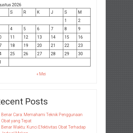
ustus 2026
S
R
K
J
S
M
1
2
4
5
6
7
8
9
0
11
12
13
14
15
16
7
18
19
20
21
22
23
4
25
26
27
28
29
30
1
« Mei
ecent Posts
Benar Cara: Memahami Teknik Penggunaan
Obat yang Tepat
Benar Waktu: Kunci Efektivitas Obat Terhadap