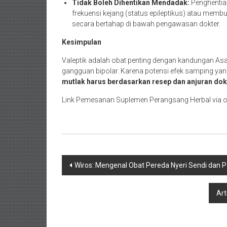
Tidak Boleh Dihentikan Mendadak:
Penghentian
frekuensi kejang (status epileptikus) atau memb
secara bertahap di bawah pengawasan dokter.
Kesimpulan
Valeptik adalah obat penting dengan kandungan Asa
gangguan bipolar. Karena potensi efek samping ya
mutlak harus berdasarkan resep dan anjuran dokt
Link Pemesanan Suplemen Perangsang Herbal via o
Navigasi
Wiros: Mengenal Obat Pereda Nyeri Sendi dan 
pos
Art