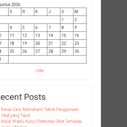
ustus 2026
S
R
K
J
S
M
1
2
4
5
6
7
8
9
0
11
12
13
14
15
16
7
18
19
20
21
22
23
4
25
26
27
28
29
30
1
« Mei
ecent Posts
Benar Cara: Memahami Teknik Penggunaan
Obat yang Tepat
Benar Waktu: Kunci Efektivitas Obat Terhadap