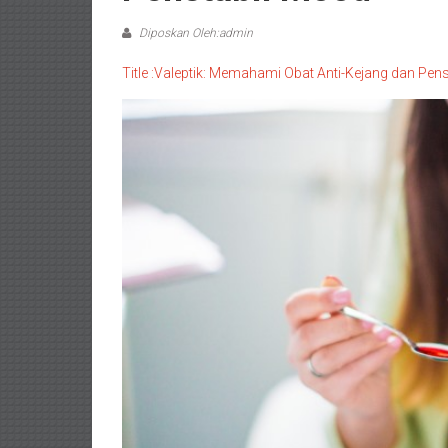
Diposkan Oleh:admin
Title :Valeptik: Memahami Obat Anti-Kejang dan Pen