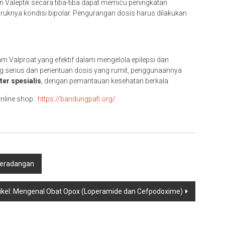
 Valeptik secara tiba-tiba dapat memicu peningkatan
uruknya kondisi bipolar. Pengurangan dosis harus dilakukan
m Valproat yang efektif dalam mengelola epilepsi dan
ng serius dan penentuan dosis yang rumit, penggunaannya
er spesialis
, dengan pemantauan kesehatan berkala.
nline shop :
https://bandungpafi.org/
Peradangan
ikel: Mengenal Obat Opox (Loperamide dan Cefpodoxime)