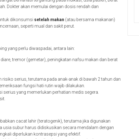
angat bervariasi tergantung pada indikasi, usia pasien, berat
rah. Dokter akan memulai dengan dosis rendah dan
n untuk dikonsumsi
setelah makan
(atau bersama makanan)
cernaan, seperti mual dan sakit perut.
ping yang perlu diwaspadai, antara lain:
, diare, tremor (gemetar), peningkatan nafsu makan dan berat
h risiko serius, terutama pada anak-anak di bawah 2 tahun dan
meriksaan fungsi hati rutin wajib dilakukan.
i serius yang memerlukan perhatian medis segera.
it.
abkan cacat lahir (teratogenik), terutama jika digunakan
a usia subur harus didiskusikan secara mendalam dengan
gkali diperlukan kontrasepsi yang efektif.