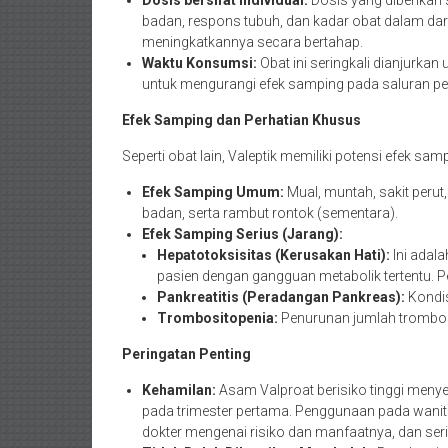
Dosis bersifat individual:
Dosis yang diberikan s
badan, respons tubuh, dan kadar obat dalam da
meningkatkannya secara bertahap.
Waktu Konsumsi:
Obat ini seringkali dianjurka
untuk mengurangi efek samping pada saluran pen
Efek Samping dan Perhatian Khusus
Seperti obat lain, Valeptik memiliki potensi efek sam
Efek Samping Umum:
Mual, muntah, sakit perut
badan, serta rambut rontok (sementara).
Efek Samping Serius (Jarang):
Hepatotoksisitas (Kerusakan Hati):
Ini adala
pasien dengan gangguan metabolik tertentu. Pe
Pankreatitis (Peradangan Pankreas):
Kondis
Trombositopenia:
Penurunan jumlah trombos
Peringatan Penting
Kehamilan:
Asam Valproat berisiko tinggi menyeb
pada trimester pertama. Penggunaan pada wanit
dokter mengenai risiko dan manfaatnya, dan serin