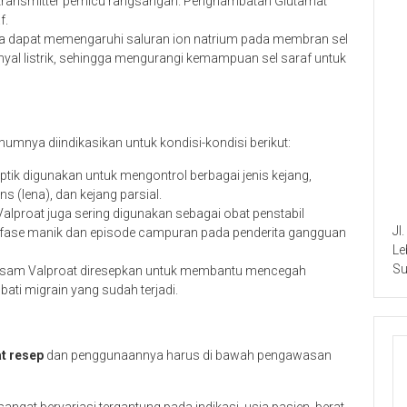
transmitter pemicu rangsangan. Penghambatan Glutamat
f.
ga dapat memengaruhi saluran ion natrium pada membran sel
nyal listrik, sehingga mengurangi kemampuan sel saraf untuk
mnya diindikasikan untuk kondisi-kondisi berikut:
eptik digunakan untuk mengontrol berbagai jenis kejang,
 (lena), dan kejang parsial.
lproat juga sering digunakan sebagai obat penstabil
Jl
i fase manik dan episode campuran pada penderita gangguan
Le
Su
Asam Valproat diresepkan untuk membantu mencegah
ti migrain yang sudah terjadi.
t resep
dan penggunaannya harus di bawah pengawasan