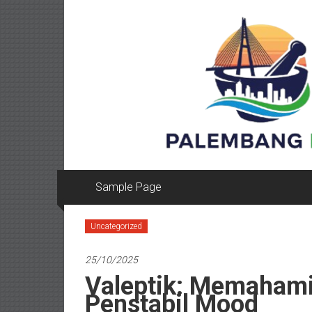
Lompat
ke
konten
Sample Page
Uncategorized
25/10/2025
Valeptik: Memahami
Penstabil Mood