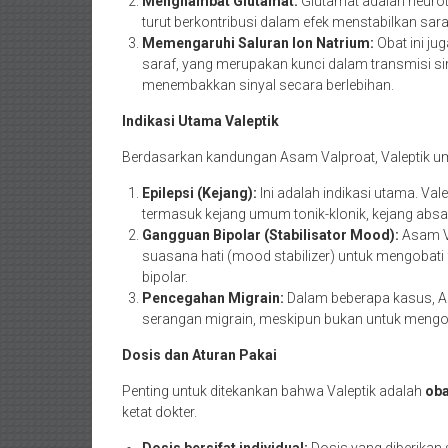
Menghambat Glutamat:
Glutamat adalah neuro
turut berkontribusi dalam efek menstabilkan sara
Memengaruhi Saluran Ion Natrium:
Obat ini ju
saraf, yang merupakan kunci dalam transmisi si
menembakkan sinyal secara berlebihan.
Indikasi Utama Valeptik
Berdasarkan kandungan Asam Valproat, Valeptik umu
Epilepsi (Kejang):
Ini adalah indikasi utama. Val
termasuk kejang umum tonik-klonik, kejang absans
Gangguan Bipolar (Stabilisator Mood):
Asam Va
suasana hati (mood stabilizer) untuk mengobat
bipolar.
Pencegahan Migrain:
Dalam beberapa kasus, 
serangan migrain, meskipun bukan untuk mengoba
Dosis dan Aturan Pakai
Penting untuk ditekankan bahwa Valeptik adalah
oba
ketat dokter.