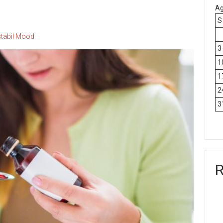
Ag
S
stabil Mood
3
1
1
2
3
R