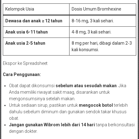
Kelompok Usia
Dosis Umum Bromhexine
Dewasa dan anak ≥ 12 tahun
8-16 mg, 3 kali sehari.
Anak usia 6-11 tahun
4-8 mg, 3 kali sehari.
Anak usia 2-5 tahun
8 mg per hari, dibagi dalam 2-3
kali konsumsi.
Ekspor ke Spreadsheet
Cara Penggunaan:
Obat dapat dikonsumsi
sebelum atau sesudah makan
. Jika
Anda memiliki riwayat sakit maag, disarankan untuk
mengonsumsinya setelah makan.
Untuk sediaan sirup, pastikan untuk
mengocok botol
terlebih
dahulu sebelum diminum dan gunakan sendok takar khusus
obat.
Jangan gunakan Wibrom lebih dari 14 hari
tanpa berkonsultasi
dengan dokter.