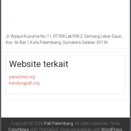
Jl. Wijaya Kusuma No.11, RT.RW.Lat/RW.2, Demang Lebar Daun,
Kec. Ilir Bar. I, Kota Palembang, Sumatera Selatan 30136
Website terkait
panached.org
bandungpafi.org
Copyright © 2026
Pafi Palembang
. All rights reserved. Tema:
ColorNews
oleh ThemeGrill. Dipersembahkan oleh
WordPress
.