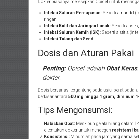
Dokter biasanya meresepkan Opicef untuk menangani
Infeksi Saluran Pernapasan:
Seperti amandel (to
ringan.
Infeksi Kulit dan Jaringan Lunak:
Seperti abses, 
Infeksi Saluran Kemih (ISK):
Seperti sistitis (in
Infeksi Tulang dan Sendi.
Dosis dan Aturan Pakai
Penting:
Opicef adalah
Obat Keras
dokter.
Dosis bervariasi tergantung pada usia, berat badan
berkisar antara
500 mg hingga 1 gram, diminum 1–
Tips Mengonsumsi:
Habiskan Obat:
Meskipun gejala hilang dalam 1-2
ditentukan dokter untuk mencegah
resistensi ba
Konsistensi:
Minumlah pada jam yang sama setiap