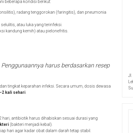
 beberapa kondisi berikut:
nsilitis), radang tenggorokan (faringitis), dan pneumonia
selulitis, atau luka yang terinfeksi.
feksi kandung kemih) atau pielonefritis.
. Penggunaannya harus berdasarkan resep
Jl
Le
, dan tingkat keparahan infeksi. Secara umum, dosis dewasa
Su
2 kali sehari
.
 hari, antibiotik harus dihabiskan sesuai durasi yang
kteri
(bakteri menjadi kebal).
 hari agar kadar obat dalam darah tetap stabil.