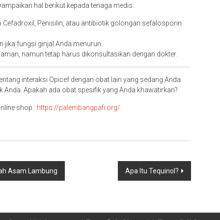
mpaikan hal berikut kepada tenaga medis:
 Cefadroxil, Penisilin, atau antibiotik golongan sefalosporin
 jika fungsi ginjal Anda menurun.
man, namun tetap harus dikonsultasikan dengan dokter.
tentang interaksi Opicef dengan obat lain yang sedang Anda
Anda. Apakah ada obat spesifik yang Anda khawatirkan?
nline shop :
https://palembangpafi.org/
lah Asam Lambung
Apa Itu Tequinol?