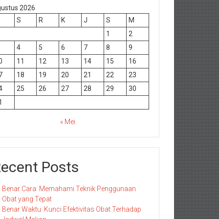
ustus 2026
S
R
K
J
S
M
1
2
4
5
6
7
8
9
0
11
12
13
14
15
16
7
18
19
20
21
22
23
4
25
26
27
28
29
30
1
« Mei
ecent Posts
Benar Cara: Memahami Teknik Penggunaan
Obat yang Tepat
Benar Waktu: Kunci Efektivitas Obat Terhadap