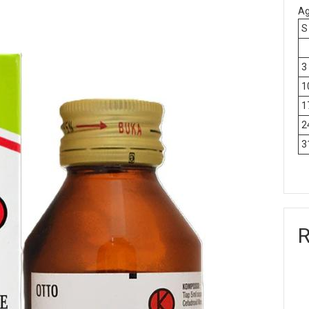
Ag
S
3
1
1
2
3
R