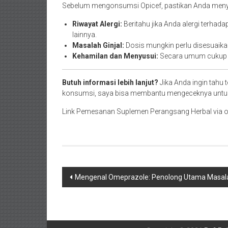
Sebelum mengonsumsi Opicef, pastikan Anda menya
Riwayat Alergi:
Beritahu jika Anda alergi terhadap
lainnya.
Masalah Ginjal:
Dosis mungkin perlu disesuaikan
Kehamilan dan Menyusui:
Secara umum cukup a
Butuh informasi lebih lanjut?
Jika Anda ingin tahu 
konsumsi, saya bisa membantu mengeceknya untuk 
Link Pemesanan Suplemen Perangsang Herbal via o
Navigasi
Mengenal Omeprazole: Penolong Utama Masa
pos