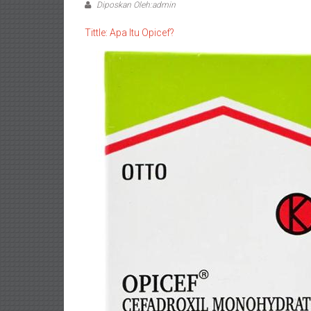
Diposkan Oleh:admin
Tittle: Apa Itu Opicef?