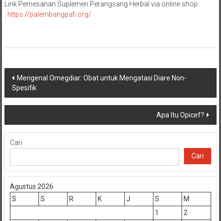
Link Pemesanan Suplemen Perangsang Herbal via online shop
:
https://palembangpafi.org/
Navigasi
Mengenal Omegdiar: Obat untuk Mengatasi Diare Non-
Spesifik
pos
Apa Itu Opicef?
Cari
Cari
Agustus 2026
S
S
R
K
J
S
M
1
2