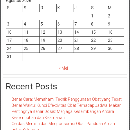
Agustus 2026
S
S
R
K
J
S
M
1
2
3
4
5
6
7
8
9
10
11
12
13
14
15
16
17
18
19
20
21
22
23
24
25
26
27
28
29
30
31
« Mei
Recent Posts
Benar Cara: Memahami Teknik Penggunaan Obat yang Tepat
Benar Waktu: Kunci Efektivitas Obat Terhadap Jadwal Makan
Pentingnya Benar Dosis: Menjaga Keseimbangan Antara
Kesembuhan dan Keamanan
Cerdas Memilih dan Mengonsumsi Obat: Panduan Aman
untuk Keluarga