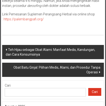
bekerja selama 4-6 minggu. Namun, jika Anda menginginkan hasil
instan, prosedur
deroofing
oleh dokter adalah solusi terbaik.
Link Pemesanan Suplemen Perangsang Herbal via online shop
:
https://
palembangpafi
.org/
Navigasi
Teh Hijau sebagai Obat Alami: Manfaat Medis, Kandungan,
dan Cara Konsumsinya
pos
Obat Batu Ginjal: Pilihan Medis, Alami, dan Prosedur Tanpa
Operasi
Cari
Cari