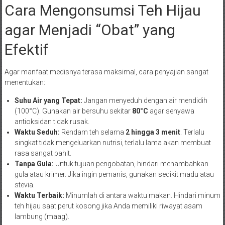
Cara Mengonsumsi Teh Hijau
agar Menjadi “Obat” yang
Efektif
Agar manfaat medisnya terasa maksimal, cara penyajian sangat
menentukan:
Suhu Air yang Tepat:
Jangan menyeduh dengan air mendidih
(100°C). Gunakan air bersuhu sekitar
80°C
agar senyawa
antioksidan tidak rusak.
Waktu Seduh:
Rendam teh selama
2 hingga 3 menit
. Terlalu
singkat tidak mengeluarkan nutrisi, terlalu lama akan membuat
rasa sangat pahit.
Tanpa Gula:
Untuk tujuan pengobatan, hindari menambahkan
gula atau krimer. Jika ingin pemanis, gunakan sedikit madu atau
stevia.
Waktu Terbaik:
Minumlah di antara waktu makan. Hindari minum
teh hijau saat perut kosong jika Anda memiliki riwayat asam
lambung (maag).