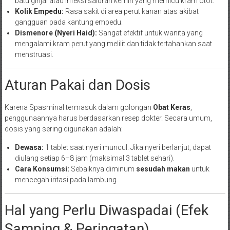
batu ginjal atau infeksi saluran kemih yang memicu kram otot.
Kolik Empedu:
Rasa sakit di area perut kanan atas akibat
gangguan pada kantung empedu.
Dismenore (Nyeri Haid):
Sangat efektif untuk wanita yang
mengalami kram perut yang melilit dan tidak tertahankan saat
menstruasi.
Aturan Pakai dan Dosis
Karena Spasminal termasuk dalam golongan
Obat Keras
,
penggunaannya harus berdasarkan resep dokter. Secara umum,
dosis yang sering digunakan adalah:
Dewasa:
1 tablet saat nyeri muncul. Jika nyeri berlanjut, dapat
diulang setiap 6–8 jam (maksimal 3 tablet sehari).
Cara Konsumsi:
Sebaiknya diminum
sesudah makan
untuk
mencegah iritasi pada lambung.
Hal yang Perlu Diwaspadai (Efek
Samping & Peringatan)