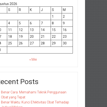
ustus 2026
S
R
K
J
S
M
1
2
4
5
6
7
8
9
0
11
12
13
14
15
16
7
18
19
20
21
22
23
4
25
26
27
28
29
30
1
« Mei
ecent Posts
Benar Cara: Memahami Teknik Penggunaan
Obat yang Tepat
Benar Waktu: Kunci Efektivitas Obat Terhadap