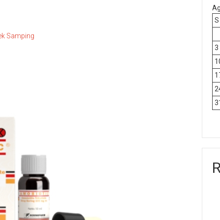
Ag
S
fek Samping
3
1
1
2
3
R