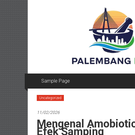
Lompat
ke
konten
Sample Page
Uncategorized
11/02/2026
Mengenal Amobiotic
Efek Samping