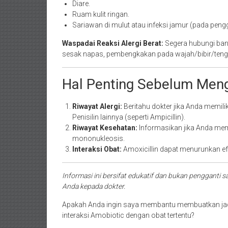
Diare.
Ruam kulit ringan.
Sariawan di mulut atau infeksi jamur (pada pen
Waspadai Reaksi Alergi Berat:
Segera hubungi bant
sesak napas, pembengkakan pada wajah/bibir/tenggo
Hal Penting Sebelum Men
Riwayat Alergi:
Beritahu dokter jika Anda memilik
Penisilin lainnya (seperti Ampicillin).
Riwayat Kesehatan:
Informasikan jika Anda memi
mononukleosis.
Interaksi Obat:
Amoxicillin dapat menurunkan efek
Informasi ini bersifat edukatif dan bukan pengganti s
Anda kepada dokter.
Apakah Anda ingin saya membantu membuatkan jad
interaksi Amobiotic dengan obat tertentu?