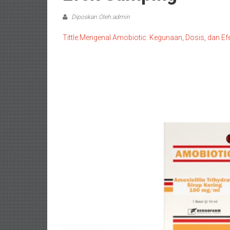
Diposkan Oleh:admin
Tittle:Mengenal Amobiotic: Kegunaan, Dosis, dan E