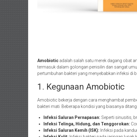
Amobiotic
adalah salah satu merek dagang obat an
termasuk dalam golongan penisilin dan sangat um
pertumbuhan bakteri yang menyebabkan infeksi di b
1. Kegunaan Amobiotic
Amobiotic bekerja dengan cara menghambat pemben
bakteri mati. Beberapa kondisi yang biasanya ditanga
Infeksi Saluran Pernapasan:
Seperti sinusitis, 
Infeksi Telinga, Hidung, dan Tenggorokan:
Con
Infeksi Saluran Kemih (ISK):
Infeksi pada kandun
Infeksi Kulit:
Infeksi bakteri pada jaringan lunak ku