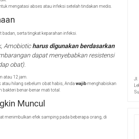
untuk mengatasi abses atau infeksi setelah tindakan medis.
naan
badan, serta tingkat keparahan infeksi.
k, Amobiotic
harus digunakan berdasarkan
mbarangan dapat menyebabkan resistensi
dap obat).
m atau 12 jam.
Jl
atau hilang sebelum obat habis, Anda
wajib
menghabiskan
Le
bakteri benar-benar mati total.
Su
gkin Muncul
at menimbulkan efek samping pada beberapa orang, di