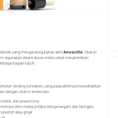
tibiotik yang mengandung bahan aktif
Amoxicillin
. Obat ini
um digunakan dalam dunia medis untuk menghentikan
erbagai bagian tubuh.
tukan dinding sel bakteri, yang pada akhirnya menyebabkan
ni dengan obat ini antara lain:
bronkitis, dan pneumonia.
tohnya otitis media (infeksi telinga tengah) dan faringitis.
g kemih atau ginjal.
lit.