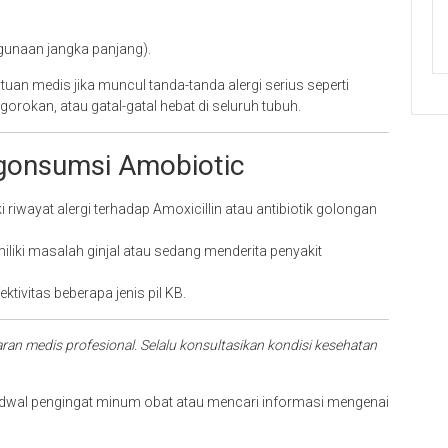
ggunaan jangka panjang).
uan medis jika muncul tanda-tanda alergi serius seperti
rokan, atau gatal-gatal hebat di seluruh tubuh.
gonsumsi Amobiotic
i riwayat alergi terhadap Amoxicillin atau antibiotik golongan
liki masalah ginjal atau sedang menderita penyakit
tivitas beberapa jenis pil KB.
aran medis profesional. Selalu konsultasikan kondisi kesehatan
wal pengingat minum obat atau mencari informasi mengenai