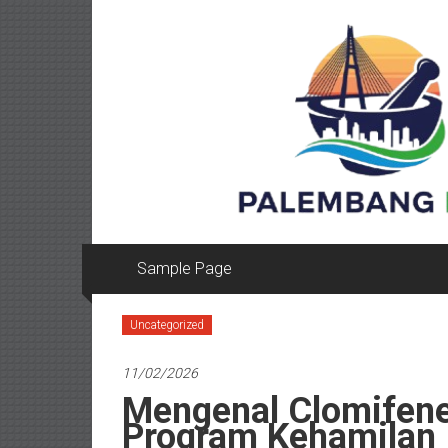
Lompat
ke
konten
Sample Page
Uncategorized
11/02/2026
Mengenal Clomifene
Program Kehamilan