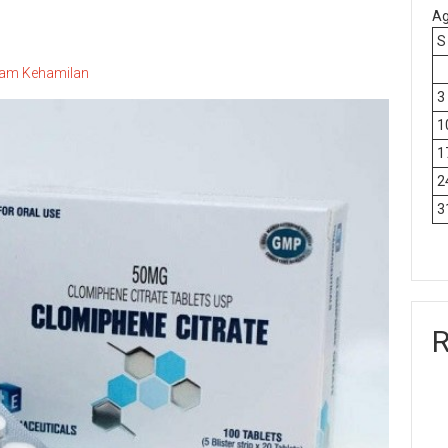
Ag
S
gram Kehamilan
3
1
1
2
3
R