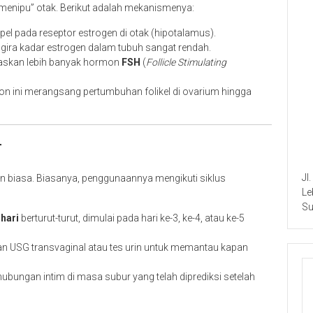
menipu” otak. Berikut adalah mekanismenya:
el pada reseptor estrogen di otak (hipotalamus).
ngira kadar estrogen dalam tubuh sangat rendah.
paskan lebih banyak hormon
FSH
(
Follicle Stimulating
 ini merangsang pertumbuhan folikel di ovarium hingga
r
Jl
en biasa. Biasanya, penggunaannya mengikuti siklus
Le
Su
 hari
berturut-turut, dimulai pada hari ke-3, ke-4, atau ke-5
n USG transvaginal atau tes urin untuk memantau kapan
bungan intim di masa subur yang telah diprediksi setelah