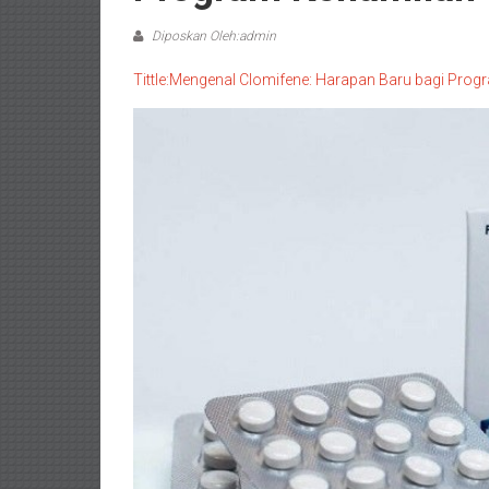
Diposkan Oleh:admin
Tittle:Mengenal Clomifene: Harapan Baru bagi Pro