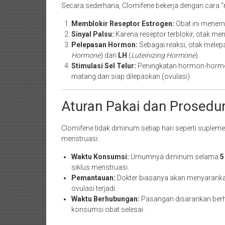
Secara sederhana, Clomifene bekerja dengan cara “
Memblokir Reseptor Estrogen:
Obat ini menemp
Sinyal Palsu:
Karena reseptor terblokir, otak me
Pelepasan Hormon:
Sebagai reaksi, otak mele
Hormone
) dan
LH
(
Luteinizing Hormone
).
Stimulasi Sel Telur:
Peningkatan hormon-hormon
matang dan siap dilepaskan (ovulasi).
Aturan Pakai dan Prosedu
Clomifene tidak diminum setiap hari seperti suplem
menstruasi:
Waktu Konsumsi:
Umumnya diminum selama
5
siklus menstruasi.
Pemantauan:
Dokter biasanya akan menyaranka
ovulasi terjadi.
Waktu Berhubungan:
Pasangan disarankan berhu
konsumsi obat selesai.