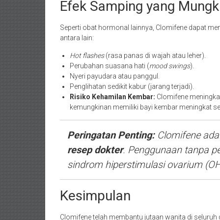
Efek Samping yang Mungk
Seperti obat hormonal lainnya, Clomifene dapat m
antara lain:
Hot flashes
(rasa panas di wajah atau leher).
Perubahan suasana hati (
mood swings
).
Nyeri payudara atau panggul.
Penglihatan sedikit kabur (jarang terjadi).
Risiko Kehamilan Kembar:
Clomifene meningkatk
kemungkinan memiliki bayi kembar meningkat sek
Peringatan Penting:
Clomifene ada
resep dokter
. Penggunaan tanpa p
sindrom hiperstimulasi ovarium (O
Kesimpulan
Clomifene telah membantu jutaan wanita di seluruh