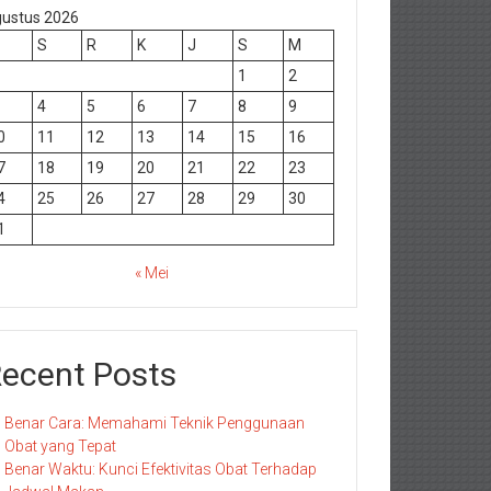
ustus 2026
S
R
K
J
S
M
1
2
4
5
6
7
8
9
0
11
12
13
14
15
16
7
18
19
20
21
22
23
4
25
26
27
28
29
30
1
« Mei
ecent Posts
Benar Cara: Memahami Teknik Penggunaan
Obat yang Tepat
Benar Waktu: Kunci Efektivitas Obat Terhadap