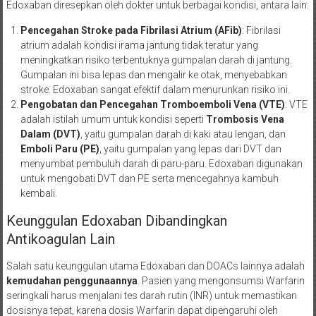
Edoxaban diresepkan oleh dokter untuk berbagai kondisi, antara lain:
Pencegahan Stroke pada Fibrilasi Atrium (AFib)
: Fibrilasi
atrium adalah kondisi irama jantung tidak teratur yang
meningkatkan risiko terbentuknya gumpalan darah di jantung.
Gumpalan ini bisa lepas dan mengalir ke otak, menyebabkan
stroke. Edoxaban sangat efektif dalam menurunkan risiko ini.
Pengobatan dan Pencegahan Tromboemboli Vena (VTE)
: VTE
adalah istilah umum untuk kondisi seperti
Trombosis Vena
Dalam (DVT)
, yaitu gumpalan darah di kaki atau lengan, dan
Emboli Paru (PE)
, yaitu gumpalan yang lepas dari DVT dan
menyumbat pembuluh darah di paru-paru. Edoxaban digunakan
untuk mengobati DVT dan PE serta mencegahnya kambuh
kembali.
Keunggulan Edoxaban Dibandingkan
Antikoagulan Lain
Salah satu keunggulan utama Edoxaban dan DOACs lainnya adalah
kemudahan penggunaannya
. Pasien yang mengonsumsi Warfarin
seringkali harus menjalani tes darah rutin (INR) untuk memastikan
dosisnya tepat, karena dosis Warfarin dapat dipengaruhi oleh