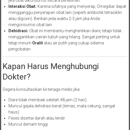
jika obat dikonsumsi secara berlebihan.
Interaksi Obat:
Karena sifatnya yang menyerap, Omegdiar dapat
mengganggu penyerapan obat lain (seperti antibiotik tetrasiklin
atau digoxin). Berikan jeda waktu 2-3 jam jika Anda
mengonsumsi obat lain.
Dehidrasi:
Obat ini membantu menghentikan diare, tetapi tidak
menggantikan cairan tubuh yang hilang. Sangat penting untuk
tetap minum
Oralit
atau air putih yang cukup selama
pengobatan.
Kapan Harus Menghubungi
Dokter?
Segera konsultasikan ke tenaga medis jika:
Diare tidak membaik setelah 48 jam (2 hari).
Muncul gejala dehidrasi berat (lemas, mata cekung, sangat
haus).
Feses disertai darah atau lendir.
Muncul demam tinggi.