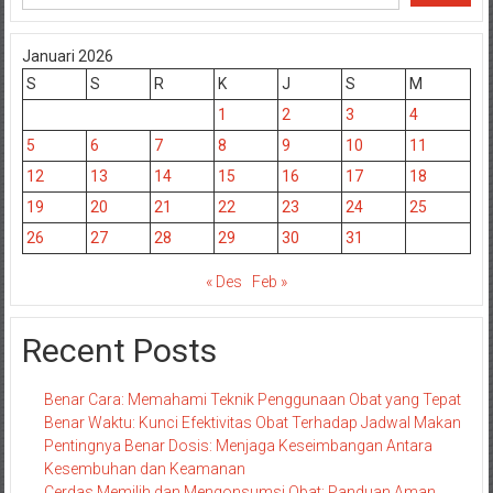
Januari 2026
S
S
R
K
J
S
M
1
2
3
4
5
6
7
8
9
10
11
12
13
14
15
16
17
18
19
20
21
22
23
24
25
26
27
28
29
30
31
« Des
Feb »
Recent Posts
Benar Cara: Memahami Teknik Penggunaan Obat yang Tepat
Benar Waktu: Kunci Efektivitas Obat Terhadap Jadwal Makan
Pentingnya Benar Dosis: Menjaga Keseimbangan Antara
Kesembuhan dan Keamanan
Cerdas Memilih dan Mengonsumsi Obat: Panduan Aman