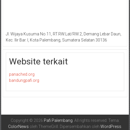
Jl. Wijaya Kusuma No.11, RT.RW.Lat/RW.2, Demang Lebar Daun,
Kec. Ilir Bar. I, Kota Palembang, Sumatera Selatan 30136
Website terkait
panached.org
bandungpafi.org
Copyright © 2026
Pafi Palembang
. All rights reserved. Tema:
ColorNews
oleh ThemeGrill. Dipersembahkan oleh
WordPress
.