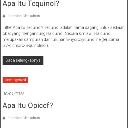
Apa Itu Tequinol?
Diposkan Oleh:admin
Tittle: Apa Itu Tequinol? Tequinol adalah nama dagang untuk sediaan
obat yang mengandung Halquinol. Secara kimiawi, Halquinol
merupakan campuran dari turunan 8-hydroxyquinoline (terutama
5,7-dichloro-8-quinolinol).
Baca selengkapnya
Uncategorized
30/01/2026
Apa Itu Opicef?
Diposkan Oleh:admin