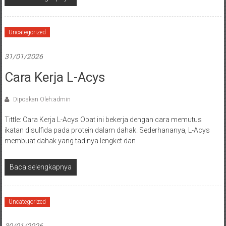
Uncategorized
31/01/2026
Cara Kerja L-Acys
Diposkan Oleh:admin
Tittle: Cara Kerja L-Acys Obat ini bekerja dengan cara memutus
ikatan disulfida pada protein dalam dahak. Sederhananya, L-Acys
membuat dahak yang tadinya lengket dan
Baca selengkapnya
Uncategorized