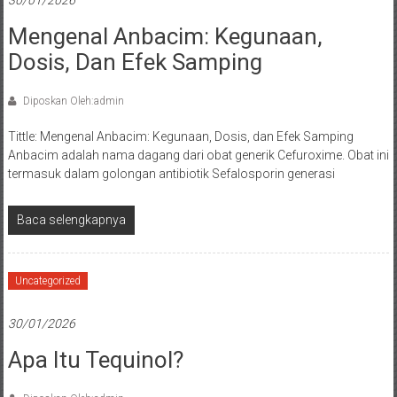
30/01/2026
Mengenal Anbacim: Kegunaan,
Dosis, Dan Efek Samping
Diposkan Oleh:admin
Tittle: Mengenal Anbacim: Kegunaan, Dosis, dan Efek Samping
Anbacim adalah nama dagang dari obat generik Cefuroxime. Obat ini
termasuk dalam golongan antibiotik Sefalosporin generasi
Baca selengkapnya
Uncategorized
30/01/2026
Apa Itu Tequinol?