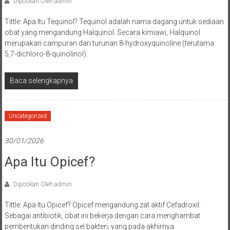
Diposkan Oleh:admin
Tittle: Apa Itu Tequinol? Tequinol adalah nama dagang untuk sediaan
obat yang mengandung Halquinol. Secara kimiawi, Halquinol
merupakan campuran dari turunan 8-hydroxyquinoline (terutama
5,7-dichloro-8-quinolinol).
Baca selengkapnya
Uncategorized
30/01/2026
Apa Itu Opicef?
Diposkan Oleh:admin
Tittle: Apa Itu Opicef? Opicef mengandung zat aktif Cefadroxil.
Sebagai antibiotik, obat ini bekerja dengan cara menghambat
pembentukan dinding sel bakteri, yang pada akhirnya