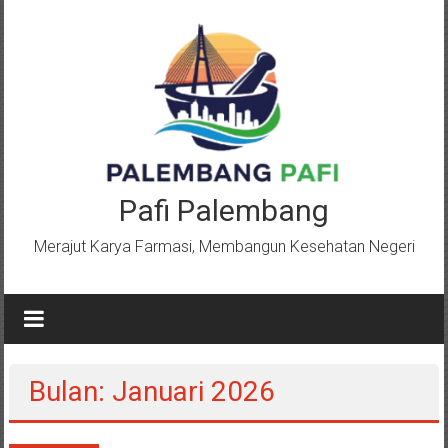
Lompat
ke
konten
Pafi Palembang
Merajut Karya Farmasi, Membangun Kesehatan Negeri
Bulan: Januari 2026